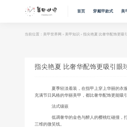
首页
穿戴甲款式
美
当前位置：
美甲世界网
美甲知识
指尖艳夏 比奢华配饰更吸
>
>
指尖艳夏 比奢华配饰更吸引眼
夏季轻淡着装，在指甲上穿上华丽的衣服
充满节日风格的华丽美甲，都比奢华配饰更能吸
法式镶嵌
低调奢华的金色与醉人的樱桃红碰撞，打
三维的微笑线。