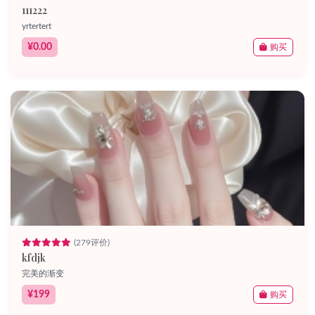
111222
yrtertert
¥0.00
购买
(279评价)
kfdjk
完美的渐变
¥199
购买