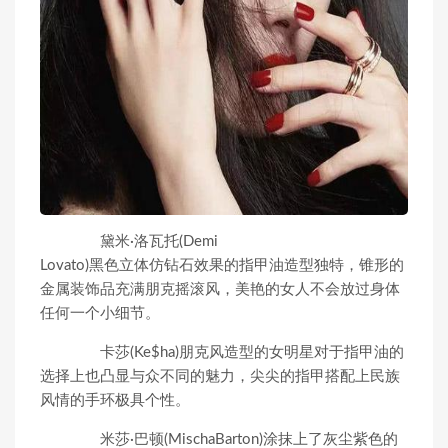
黛米·洛瓦托(Demi
Lovato)黑色立体仿钻石效果的指甲油造型独特，锥形的
金属装饰品充满朋克摇滚风，美艳的女人不会放过身体
任何一个小细节。
卡莎(Ke$ha)朋克风造型的女明星对于指甲油的
选择上也凸显与众不同的魅力，尖尖的指甲搭配上民族
风情的手环极具个性。
米莎·巴顿(MischaBarton)涂抹上了灰尘紫色的