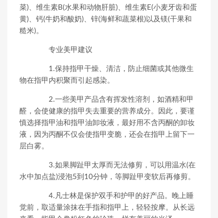
菜)、维生素B(水果和动物肝脏)、维生素E(小麦牙齿和蛋
黄)、钙(牛奶和酸奶)、锌(海鲜和蔬菜根)以及镁(干果和
糙米)。
专业美甲建议
1.保持指甲干燥、清洁，防止细菌或其他微生
物在指甲内积聚而引起感染。
2.一些美甲产品含有挥发性溶剂，如酒精和甲
醛，会使健康的指甲失去重要的营养成分。因此，要谨
慎选择指甲油和指甲油卸妆液，最好用不含丙酮的卸妆
液，因为丙酮不仅会使指甲变脆，还会在指甲上留下一
层白雾。
3.如果脚趾甲太厚而无法修剪，可以用温水(在
水中加点盐)浸泡5到10分钟，等脚趾甲变软后再修剪。
4.凡士林是保护双手和护甲的好产品。晚上睡
觉前，取适量涂抹在手指和指甲上，轻轻按摩。从长远