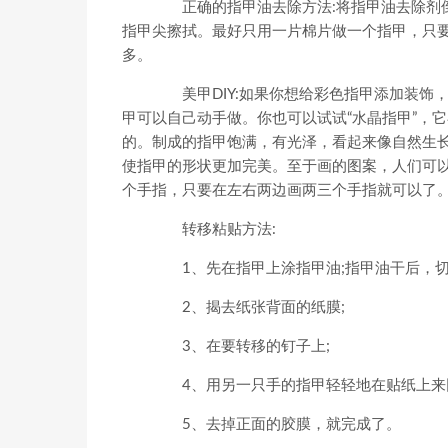
正确的指甲油去除方法:将指甲油去除剂倒
指甲尖擦拭。最好只用一片棉片做一个指甲，只
多。
美甲DIY:如果你想给彩色指甲添加装饰
甲可以自己动手做。你也可以试试“水晶指甲”，
的。制成的指甲饱满，有光泽，看起来像自然生长
使指甲的形状更加完美。至于画的图案，人们可
个手指，只要在左右两边画两三个手指就可以了
转移粘贴方法:
1、先在指甲上涂指甲油;指甲油干后，切
2、揭去纸张背面的纸膜;
3、在要转移的钉子上;
4、用另一只手的指甲轻轻地在贴纸上来
5、去掉正面的胶膜，就完成了。