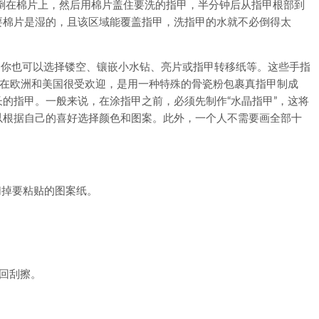
在棉片上，然后用棉片盖住要洗的指甲，半分钟后从指甲根部到
要棉片是湿的，且该区域能覆盖指甲，洗指甲的水就不必倒得太
，你也可以选择镂空、镶嵌小水钻、亮片或指甲转移纸等。这些手指
它在欧洲和美国很受欢迎，是用一种特殊的骨瓷粉包裹真指甲制成
的指甲。一般来说，在涂指甲之前，必须先制作“水晶指甲”，这将
以根据自己的喜好选择颜色和图案。此外，一个人不需要画全部十
。
掉要粘贴的图案纸。
回刮擦。