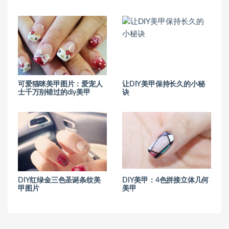
可爱猫咪美甲图片：爱宠人
让DIY美甲保持长久的小秘
士千万别错过的diy美甲
诀
DIY红绿金三色圣诞条纹美
DIY美甲：4色拼接立体几何
甲图片
美甲