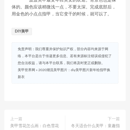
波波美甲最受年轻美女的欢迎。背景色也是裸
体的。颜色应该稍微浅一点，不要太深。完成底部后，
用金色的小点点指甲，当它变干的时候，就可以了。
DIY美甲
免责声明：我们尊重并保护知识产权，部分内容均来源于网
络，本平台是出于传递更多信息、若有来源标注错误或侵犯了
您合法权益，请与本平台联系，我们将及时更正或删除。
美甲世界网
»
2020潮流美甲图片：diy美甲图片新年给指甲换
新衣
上一篇
下一篇
美甲雪花怎么画：白色雪花
冬天适合什么美甲：童趣指