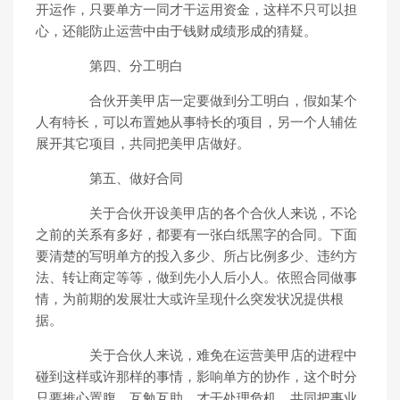
开运作，只要单方一同才干运用资金，这样不只可以担
心，还能防止运营中由于钱财成绩形成的猜疑。
第四、分工明白
合伙开美甲店一定要做到分工明白，假如某个
人有特长，可以布置她从事特长的项目，另一个人辅佐
展开其它项目，共同把美甲店做好。
第五、做好合同
关于合伙开设美甲店的各个合伙人来说，不论
之前的关系有多好，都要有一张白纸黑字的合同。下面
要清楚的写明单方的投入多少、所占比例多少、违约方
法、转让商定等等，做到先小人后小人。依照合同做事
情，为前期的发展壮大或许呈现什么突发状况提供根
据。
关于合伙人来说，难免在运营美甲店的进程中
碰到这样或许那样的事情，影响单方的协作，这个时分
只要推心置腹、互勉互助，才干处理危机，共同把事业