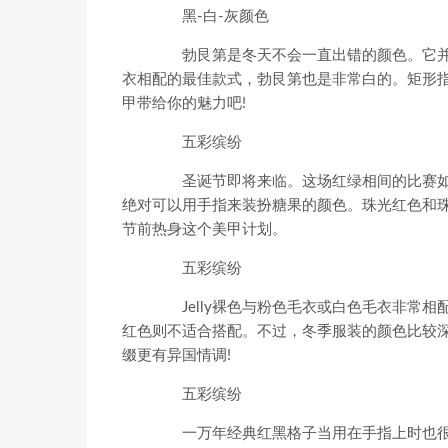
黑-白-灰颜色
勃艮第是冬天不会一直出错的颜色。它并
衣相配的最佳款式，勃艮第也是非常白的。矩形
甲带给你的魅力吧!
五彩缤纷
圣诞节即将来临。这场红绿相间的比赛如此
绝对可以用手指来装扮糖果的颜色。珠光红色和
节前热身这个美甲计划。
五彩缤纷
Jelly裸色与粉色毛衣或白色毛衣非常相
红色则不适合搭配。不过，冬季服装的颜色比较
缀更有异国情调!
五彩缤纷
一万年经典红黑格子当用在手指上时也很