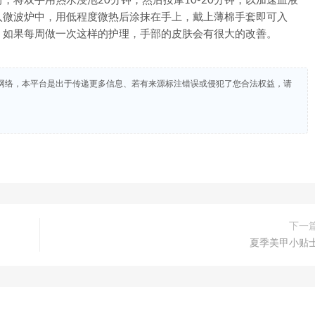
双手用热水浸泡20分钟，然后按摩10-20分钟，以加速血液
入微波炉中，用低程度微热后涂抹在手上，戴上薄棉手套即可入
。如果每周做一次这样的护理，手部的皮肤会有很大的改善。
网络，本平台是出于传递更多信息、若有来源标注错误或侵犯了您合法权益，请
下一
夏季美甲小贴