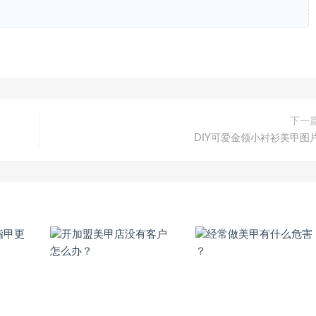
下一
DIY可爱金领小衬衫美甲图