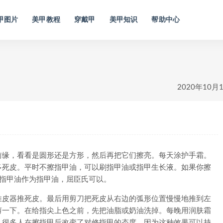
甲图片
美甲教程
穿戴甲
美甲知识
帮助中心
2020年10月
缘，看看是圆形还是方形，然后再把它们擦亮。每天涂护手霜。
多死皮。平时不擦指甲油，可以刷指甲油或指甲生长液。如果你擦
荐指甲油作为指甲油，屈臣氏可以。
皮器推死皮。最后用剪刀把死皮从右边的弧形位置慢慢地推到左
剪一下。在给指尖上色之前，先把油脂或奶油洗掉。每晚用润肤霜
。很多人在擦指甲后改变了对修指甲的态度，因为这种效果可以持