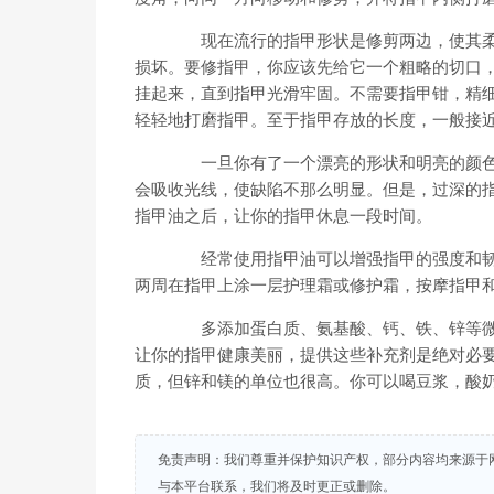
现在流行的指甲形状是修剪两边，使其柔
损坏。要修指甲，你应该先给它一个粗略的切口
挂起来，直到指甲光滑牢固。不需要指甲钳，精
轻轻地打磨指甲。至于指甲存放的长度，一般接
一旦你有了一个漂亮的形状和明亮的颜色，
会吸收光线，使缺陷不那么明显。但是，过深的
指甲油之后，让你的指甲休息一段时间。
经常使用指甲油可以增强指甲的强度和韧
两周在指甲上涂一层护理霜或修护霜，按摩指甲
多添加蛋白质、氨基酸、钙、铁、锌等微
让你的指甲健康美丽，提供这些补充剂是绝对必
质，但锌和镁的单位也很高。你可以喝豆浆，酸
免责声明：我们尊重并保护知识产权，部分内容均来源于
与本平台联系，我们将及时更正或删除。