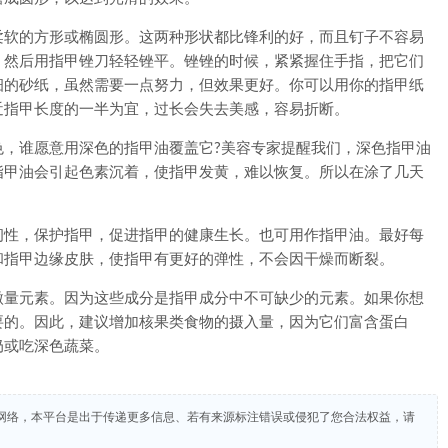
软的方形或椭圆形。这两种形状都比锋利的好，而且钉子不容易
，然后用指甲锉刀轻轻锉平。锉锉的时候，紧紧握住手指，把它们
细的砂纸，虽然需要一点努力，但效果更好。你可以用你的指甲纸
近指甲长度的一半为宜，过长会失去美感，容易折断。
谁愿意用深色的指甲油覆盖它?美容专家提醒我们，深色指甲油
指甲油会引起色素沉着，使指甲发黄，难以恢复。所以在涂了几天
性，保护指甲，促进指甲的健康生长。也可用作指甲油。最好每
和指甲边缘皮肤，使指甲有更好的弹性，不会因干燥而断裂。
量元素。因为这些成分是指甲成分中不可缺少的元素。如果你想
要的。因此，建议增加核果类食物的摄入量，因为它们富含蛋白
奶或吃深色蔬菜。
网络，本平台是出于传递更多信息、若有来源标注错误或侵犯了您合法权益，请