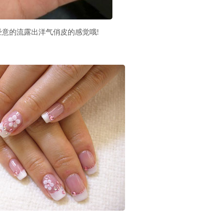
意的流露出洋气俏皮的感觉哦!