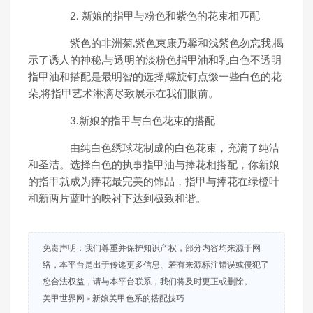
2. 新娘的指甲与粉色和紫色的花束相匹配
紫色的非洲菊,紫色束康乃馨和浅紫色勿忘我,揭
示了诱人的神秘,与透明的淡粉色指甲油和乳白色不透明
指甲油和搭配是最明智的选择,螺旋钉点缀一些白色的花
朵,将指甲艺术淋漓尽致展示在我们眼前。
3.新娘的指甲与白色花束的搭配
由纯白色绣球花制成的白色花束，充满了纯洁
和圣洁。选择白色的执事指甲油与捧花相搭配，你新娘
的指甲就成为捧花最完美的饰品，指甲与捧花在绿橙叶
和新两片蓝叶的映衬下达到极致和谐。
免责声明：我们尊重并保护知识产权，部分内容均来源于网
络，本平台是出于传递更多信息、若有来源标注错误或侵犯了
您合法权益，请与本平台联系，我们将及时更正或删除。
美甲世界网
»
新娘美甲色系的搭配技巧