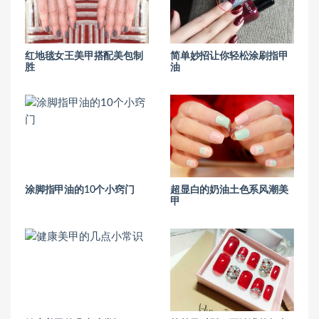
红地毯女王美甲搭配美包制
简单妙招让你轻松涂刷指甲
胜
油
涂脚指甲油的10个小窍门
超显白的奶油土色系风潮美
甲